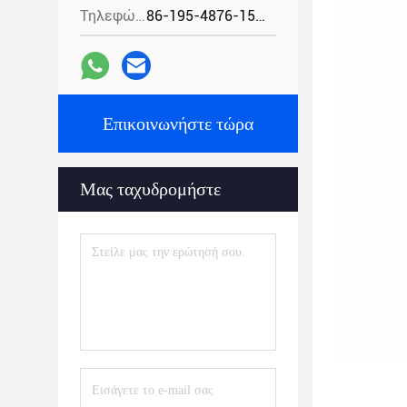
Τηλεφώνημα:
86-195-4876-1535
Επικοινωνήστε τώρα
Μας ταχυδρομήστε