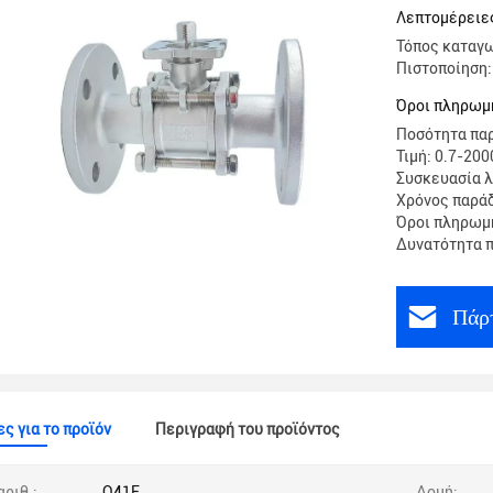
32.0MPa
Λεπτομέρειες
Τόπος καταγω
Πιστοποίηση:
Όροι πληρωμ
Ποσότητα παρ
Τιμή: 0.7-200
Συσκευασία λ
Χρόνος παράδ
Όροι πληρωμή
Δυνατότητα 
Πάρτ
ς για το προϊόν
Περιγραφή του προϊόντος
αριθ.:
Q41F
Δομή: