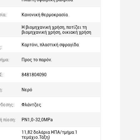
ία:
Κανονική θερμοκρασία
Η βιομηχανική χρήση, ποτίζει τη
βιομηχανική χρήση, οικιακή χρήση
Καρτόνι, πλαστική σφραγίδα
:
σήμα:
Προς το παρόν.
Σ:
8481804090
η:
Νερό
νδεσης:
Φλάντζες
ή πίεση:
PN1,0-32,0MPa
11,82 δολάρια ΗΠΑ/τμήμα 1
τεμάχιο.Τάξη)