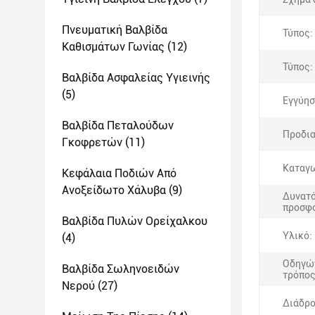
Πνευματική Βαλβίδα
Τύπος:
Καθισμάτων Γωνίας
(12)
Τύπος:
Βαλβίδα Ασφαλείας Υγιεινής
(5)
Εγγύησ
Βαλβίδα Πεταλούδων
Προδι
Γκοφρετών
(11)
Καταγ
Κεφάλαια Ποδιών Από
Ανοξείδωτο Χάλυβα
(9)
Δυνατ
προσφ
Βαλβίδα Πυλών Ορείχαλκου
Υλικό:
(4)
Οδηγώ
Βαλβίδα Σωληνοειδών
τρόπος
Νερού
(27)
Διάδρο