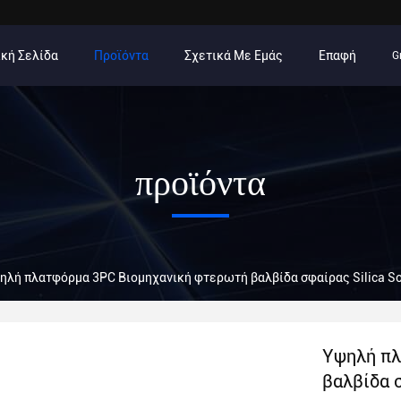
κή Σελίδα
Προϊόντα
Σχετικά Με Εμάς
Επαφή
G
προϊόντα
ηλή πλατφόρμα 3PC Βιομηχανική φτερωτή βαλβίδα σφαίρας Silica So
Υψηλή πλ
βαλβίδα σ