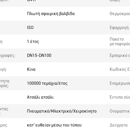
Πλωτή σφαιρική βαλβίδα
Θερμοκρασ
ISO
Εφαρμογή:
Πακέτο
η:
1 έτος
μεταφοράς
αγραφές:
DN15-DN100
Εμπορικό 
ωγή:
Κίνα
Κωδικός Ε
ότητα
100000 τεμάχια/έτος
Ενημέρωσ
οράς:
Ατσάλι ατσάλι
Έντυπο σύ
ντας
Πνευματικό/Ηλεκτρικό/Χειροκίνητο
Ονομαστικ
:
μος:
κατ' ευθείαν μέσω του τύπου
Δείγματα: