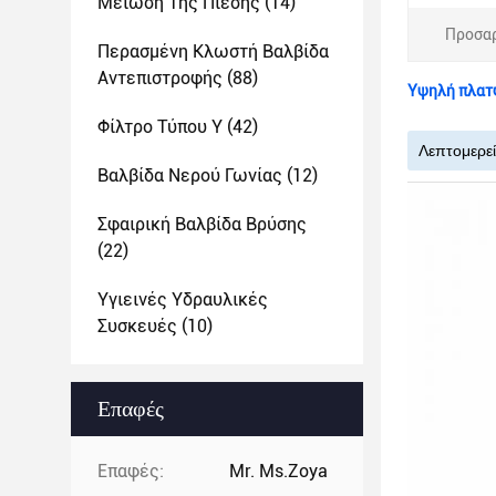
Μείωση Της Πίεσης
(14)
Προσα
Περασμένη Κλωστή Βαλβίδα
Αντεπιστροφής
(88)
Υψηλή πλατφ
Φίλτρο Τύπου Y
(42)
Λεπτομερε
Βαλβίδα Νερού Γωνίας
(12)
Σφαιρική Βαλβίδα Βρύσης
(22)
Υγιεινές Υδραυλικές
Συσκευές
(10)
Επαφές
Επαφές:
Mr. Ms.Zoya