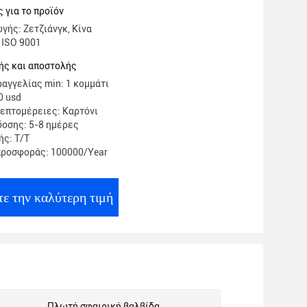
 για το προϊόν
γής: Ζετζιάνγκ, Κίνα
 ISO 9001
ής και αποστολής
αγγελίας min: 1 κομμάτι
0 usd
επτομέρειες: Καρτόνι
οσης: 5-8 ημέρες
ς: Τ/Τ
προσφοράς: 100000/Year
ε την καλύτερη τιμή
Πλωτή σφαιρική βαλβίδα