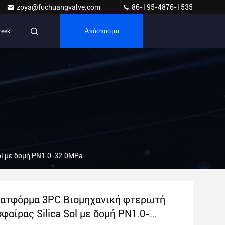
zoya@fuchuangvalve.com
86-195-4876-1535
reek
Απόσπασμα
l με δομή PN1.0-32.0MPa
ατφόρμα 3PC Βιομηχανική φτερωτή
φαίρας Silica Sol με δομή PN1.0-