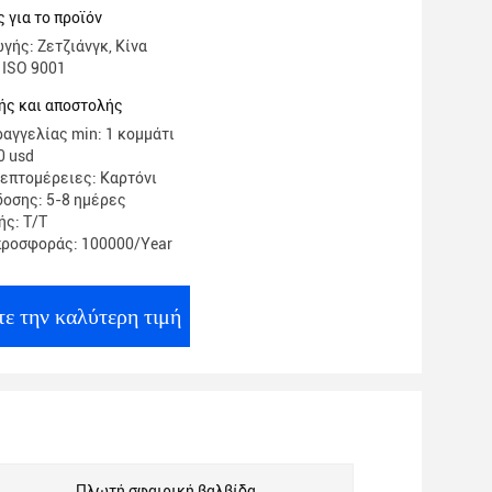
 για το προϊόν
γής: Ζετζιάνγκ, Κίνα
 ISO 9001
ής και αποστολής
αγγελίας min: 1 κομμάτι
0 usd
επτομέρειες: Καρτόνι
οσης: 5-8 ημέρες
ς: Τ/Τ
προσφοράς: 100000/Year
ε την καλύτερη τιμή
Πλωτή σφαιρική βαλβίδα