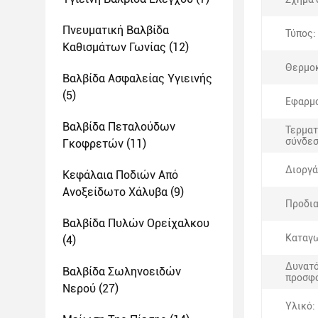
Πνευματική Βαλβίδα
Τύπος:
Καθισμάτων Γωνίας
(12)
Θερμοκ
Βαλβίδα Ασφαλείας Υγιεινής
(5)
Εφαρμο
Βαλβίδα Πεταλούδων
Τερματ
σύνδεσ
Γκοφρετών
(11)
Διοργ
Κεφάλαια Ποδιών Από
Ανοξείδωτο Χάλυβα
(9)
Προδι
Βαλβίδα Πυλών Ορείχαλκου
Καταγ
(4)
Δυνατ
Βαλβίδα Σωληνοειδών
προσφ
Νερού
(27)
Υλικό: