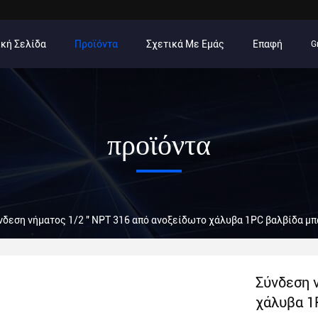
κή Σελίδα
Προϊόντα
Σχετικά Με Εμάς
Επαφή
G
προϊόντα
νδεση νήματος 1/2 " NPT 316 από ανοξείδωτο χάλυβα 1PC βαλβίδα 
Σύνδεση 
χάλυβα 1