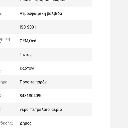
:
Ατμοσφαιρική βαλβίδα
ISO 9001
σμένη
OEM,Oed
η:
1 έτος
Καρτόνι
:
σήμα:
Προς το παρόν.
Σ:
8481804090
η:
νερό, πετρέλαιο, αέριο
νδεσης:
Δήμος