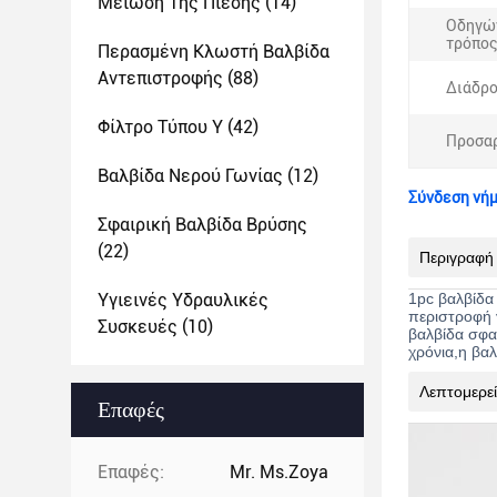
Μείωση Της Πίεσης
(14)
Οδηγώ
τρόπος
Περασμένη Κλωστή Βαλβίδα
Αντεπιστροφής
(88)
Διάδρο
Φίλτρο Τύπου Y
(42)
Προσα
Βαλβίδα Νερού Γωνίας
(12)
Σύνδεση νήμ
Σφαιρική Βαλβίδα Βρύσης
(22)
Περιγραφή
Υγιεινές Υδραυλικές
1pc βαλβίδα 
περιστροφή γ
Συσκευές
(10)
βαλβίδα σφαί
χρόνια,η βαλ
Λεπτομερε
Επαφές
Επαφές:
Mr. Ms.Zoya