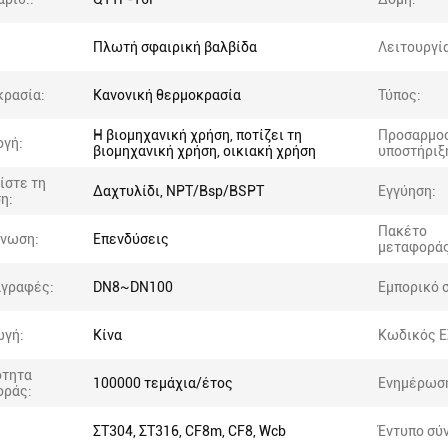
Πλωτή σφαιρική βαλβίδα
Λειτουργία
ρασία:
Κανονική θερμοκρασία
Τύπος:
Η βιομηχανική χρήση, ποτίζει τη
Προσαρμο
γή:
βιομηχανική χρήση, οικιακή χρήση
υποστήριξ
ίστε τη
Δαχτυλίδι, NPT/Bsp/BSPT
Εγγύηση:
η:
Πακέτο
άνωση:
Επενδύσεις
μεταφοράς
αγραφές:
DN8~DN100
Εμπορικό 
ωγή:
Κίνα
Κωδικός Ε
ότητα
100000 τεμάχια/έτος
Ενημέρωσ
οράς:
ΣΤ304, ΣΤ316, CF8m, CF8, Wcb
Έντυπο σύ