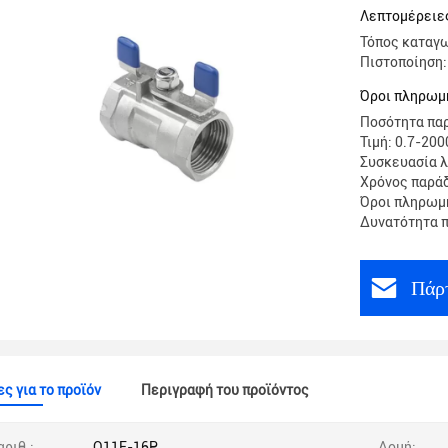
1000wog
Λεπτομέρειες
Τόπος καταγω
Πιστοποίηση:
Όροι πληρωμ
Ποσότητα παρ
Τιμή: 0.7-200
Συσκευασία λ
Χρόνος παράδ
Όροι πληρωμή
Δυνατότητα 
Πάρτ
ς για το προϊόν
Περιγραφή του προϊόντος
αριθ.:
Q11F-16P
Δομή: