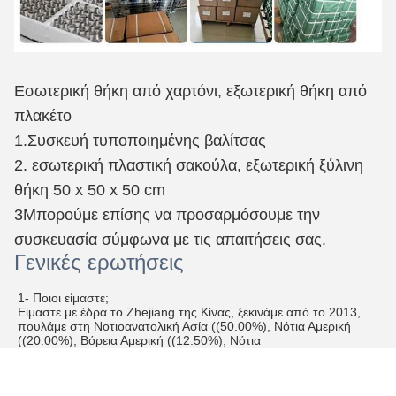
Εσωτερική θήκη από χαρτόνι, εξωτερική θήκη από
πλακέτο
1.Συσκευή τυποποιημένης βαλίτσας
2. εσωτερική πλαστική σακούλα, εξωτερική ξύλινη
θήκη 50 x 50 x 50 cm
3Μπορούμε επίσης να προσαρμόσουμε την
συσκευασία σύμφωνα με τις απαιτήσεις σας.
Γενικές ερωτήσεις
1- Ποιοι είμαστε;
Είμαστε με έδρα το Zhejiang της Κίνας, ξεκινάμε από το 2013,
πουλάμε στη Νοτιοανατολική Ασία ((50.00%), Νότια Αμερική
((20.00%), Βόρεια Αμερική ((12.50%), Νότια
Ασία ((10.00%), Ανατολική Ασία ((2.00%), Ανατολική Ευρώπη
((1.00%). Υπάρχουν συνολικά περίπου 51-100 άτομα στο
γραφείο μας.