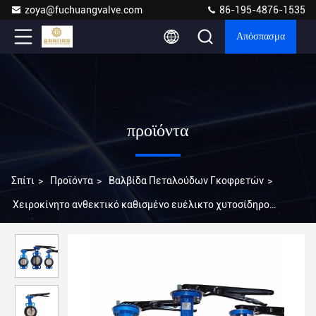
zoya@fuchuangvalve.com
86-195-4876-1535
Απόσπασμα
προϊόντα
Σπίτι
>
Προϊόντα
>
Βαλβίδα Πεταλούδων Γκοφρετών
>
Χειροκίνητο ανθεκτικό καθισμένο ευέλικτο χυτοσίδηρο
Βιομηχανικό έλεγχο Wafer Lug Βαλβίδες πεταλούδας με
ελαστική επένδυση EPDM PTFE PFA