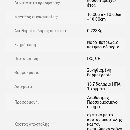
50000 τεμάχια/
Δυνατότητα προσφοράς:
έτος
10.00cm * 10.00cm
Μέγεθος συσκευασίας:
* 10.00cm
Ακαθάριστο βάρος πακέτου:
0.223Kg
Νερό, πετρέλαιο
Ενημέρωση:
και φυσικό αέριο
Πιστοποίηση:
ISO, CE
Συνηθισμένη
Θερμοκρασία:
θερμοκρασία
16,7 δολάρια ΗΠΑ,
Δείγματα:
1 κομμάτι.
Διαθέσιμος
Προσαρμογή:
Προσαρμοσμένο
αίτημα
σχετικά με το
κόστος αποστολής
Κόστος αποστολής:
και τον
εκτιμώμενο χρόνο