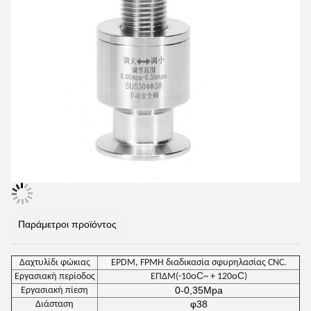
Παράμετροι προϊόντος
Δαχτυλίδι φώκιας
EPDM, FPM
Η διαδικασία σφυρηλασίας CNC.
oC
oC
Εργασιακή περίοδος
ΕΠΔΜ(-10
~ + 120
)
0-0,35Mpa
Εργασιακή πίεση
φ38
Διάσταση