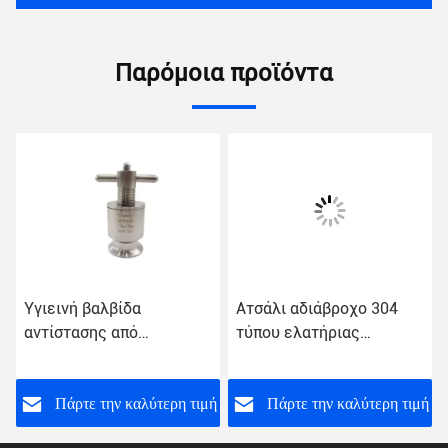
Παρόμοια προϊόντα
Υγιεινή βαλβίδα
Ατσάλι αδιάβροχο 304
αντίστασης από
τύπου ελατήριας
ανοξείδωτο χάλυβα
βαλβίδας ασφαλείας 1
κομμάτι Min.Order
Samples US 16.7/Piece
ή
Πάρτε την καλύτερη τιμή
Πάρτε την καλύτερη τιμή